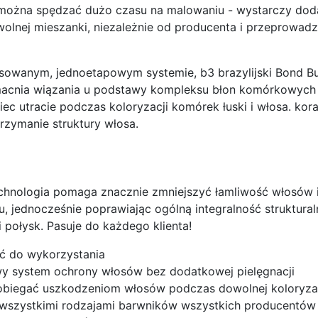
można spędzać dużo czasu na malowaniu - wystarczy doda
olnej mieszanki, niezależnie od producenta i przeprowadz
owanym, jednoetapowym systemie, b3 brazylijski Bond Buil
macnia wiązania u podstawy kompleksu błon komórkowych
c utracie podczas koloryzacji komórek łuski i włosa. kora
rzymanie struktury włosa.
chnologia pomaga znacznie zmniejszyć łamliwość włosów 
u, jednocześnie poprawiając ogólną integralność struktura
 połysk. Pasuje do każdego klienta!
ć do wykorzystania
y system ochrony włosów bez dodatkowej pielęgnacji
biegać uszkodzeniom włosów podczas dowolnej koloryzac
 wszystkimi rodzajami barwników wszystkich producentów