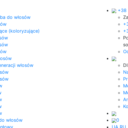
+38 
rba do włosów
Z
ków
+
ce (koloryzujące)
+3
osów
Po
osów
so
tów
O
włosów
eneracji włosów
Dl
osów
N
osów
Pr
w
Me
w
M
w
Ar
w
Ko
w
do włosów
0
 głowy
UA
RU