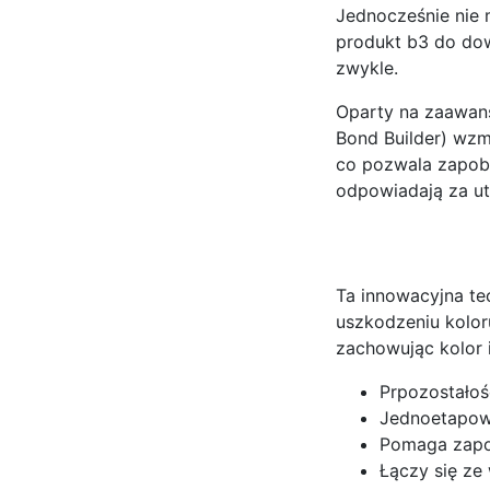
Jednocześnie nie 
produkt b3 do dow
zwykle.
Oparty na zaawans
Bond Builder) wz
co pozwala zapobie
odpowiadają za ut
Ta innowacyjna te
uszkodzeniu kolor
zachowując kolor i
Prpozostałoś
Jednoetapow
Pomaga zapo
Łączy się ze