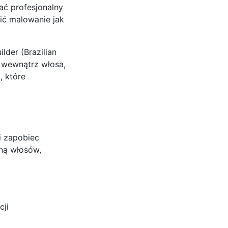
ć profesjonalny
ić malowanie jak
der (Brazilian
 wewnątrz włosa,
, które
i zapobiec
lną włosów,
ji