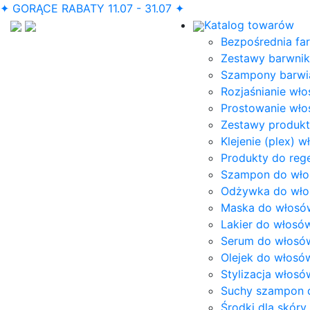
✦ GORĄCE RABATY 11.07 - 31.07 ✦
Katalog towarów
Bezpośrednia fa
Zestawy barwni
Szampony barwią
Rozjaśnianie wł
Prostowanie wł
Zestawy produk
Klejenie (plex) 
Produkty do reg
Szampon do wł
Odżywka do wł
Maska do włosó
Lakier do włosó
Serum do włosó
Olejek do włosó
Stylizacja włosó
Suchy szampon 
Środki dla skóry