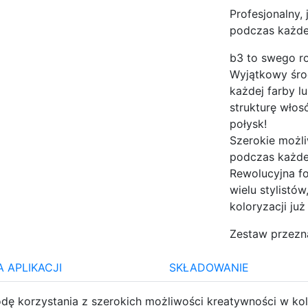
Profesjonalny
podczas każdej 
b3 to swego ro
Wyjątkowy śro
każdej farby l
strukturę włos
połysk!
Szerokie możl
podczas każde
Rewolucyjna fo
wielu stylistó
koloryzacji ju
Zestaw przezna
 APLIKACJI
SKŁADOWANIE
ę korzystania z szerokich możliwości kreatywności w kol