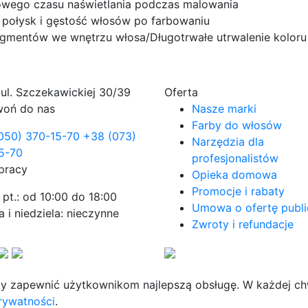
owego czasu naświetlania podczas malowania
 połysk i gęstość włosów po farbowaniu
igmentów we wnętrzu włosa/Długotrwałe utrwalenie kolor
ul. Szczekawickiej 30/39
Oferta
oń do nas
Nasze marki
Farby do włosów
050) 370-15-70
+38 (073)
Narzędzia dla
5-70
profesjonalistów
pracy
Opieka domowa
Promocje i rabaty
 pt.: od 10:00 do 18:00
Umowa o ofertę publ
 i niedziela: nieczynne
Zwroty i refundacje
by zapewnić użytkownikom najlepszą obsługę. W każdej chw
prywatności
.