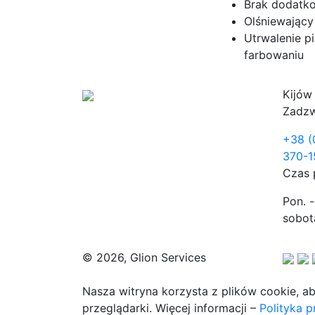
Brak dodatk
Olśniewający
Utrwalenie p
farbowaniu
Kijów
Zadzw
+38 (
370-1
Czas 
Pon. -
sobota
© 2026, Glion Services
Nasza witryna korzysta z plików cookie, a
przeglądarki. Więcej informacji –
Polityka 