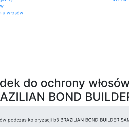
ów
niu włosów
rodek do ochrony włosó
BRAZILIAN BOND BUILD
osów podczas koloryzacji b3 BRAZILIAN BOND BUILDER S