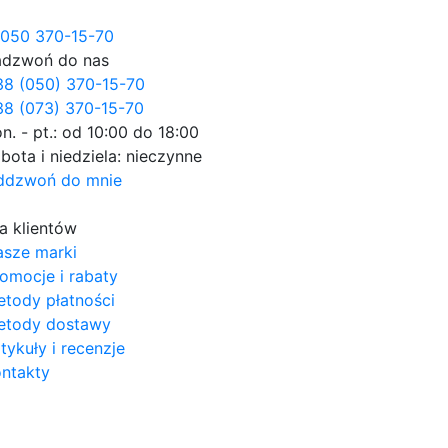
050 370-15-70
adzwoń do nas
38 (050) 370-15-70
8 (073) 370-15-70
n. - pt.: od 10:00 do 18:00
bota i niedziela: nieczynne
ddzwoń do mnie
a klientów
asze marki
omocje i rabaty
tody płatności
etody dostawy
tykuły i recenzje
ntakty