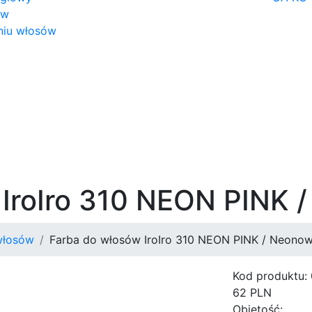
ów
niu włosów
 IroIro 310 NEON PINK 
włosów
Farba do włosów IroIro 310 NEON PINK / Neonow
Kod produktu:
62
PLN
Objętość: