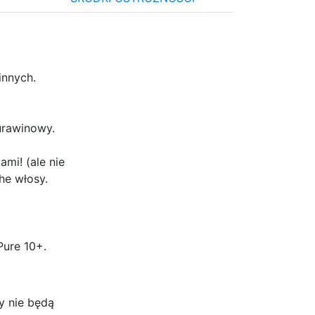
innych.
urawinowy.
mi! (ale nie
he włosy.
Pure 10+.
y nie będą