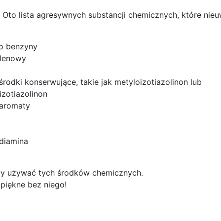
e! Oto lista agresywnych substancji chemicznych, które ni
do benzyny
ylenowy
rodki konserwujące, takie jak metyloizotiazolinon lub
izotiazolinon
 aromaty
diamina
my używać tych środków chemicznych.
piękne bez niego!