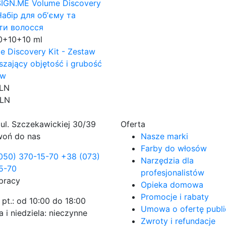
0+10+10 ml
e Discovery Kit - Zestaw
szający objętość i grubość
ów
PLN
PLN
ul. Szczekawickiej 30/39
Oferta
oń do nas
Nasze marki
Farby do włosów
050) 370-15-70
+38 (073)
Narzędzia dla
5-70
profesjonalistów
pracy
Opieka domowa
Promocje i rabaty
 pt.: od 10:00 do 18:00
Umowa o ofertę publ
 i niedziela: nieczynne
Zwroty i refundacje