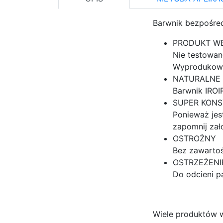
Barwnik bezpośredn
PRODUKT W
Nie testowan
Wyprodukow
NATURALNE 
Barwnik IROI
SUPER KON
Ponieważ jes
zapomnij zał
OSTROŻNY
Bez zawartoś
OSTRZEŻENI
Do odcieni p
Wiele produktów w