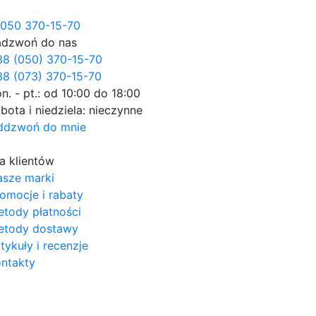
050 370-15-70
adzwoń do nas
38 (050) 370-15-70
8 (073) 370-15-70
n. - pt.: od 10:00 do 18:00
bota i niedziela: nieczynne
ddzwoń do mnie
a klientów
asze marki
omocje i rabaty
tody płatności
etody dostawy
tykuły i recenzje
ntakty