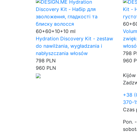
60+6
60+60+10+10 ml
Volum
Hydration Discovery Kit - zestaw
zwięk
do nawilżania, wygładzania i
włos
nabłyszczania włosów
798 
798 PLN
960 
960 PLN
Kijów
Zadzw
+38 (
370-1
Czas 
Pon. -
sobota