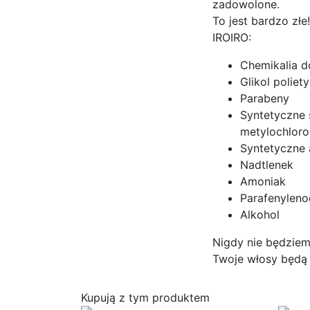
zadowolone.
To jest bardzo zł
IROIRO:
Chemikalia 
Glikol poliet
Parabeny
Syntetyczne ś
metylochloro
Syntetyczne
Nadtlenek
Amoniak
Parafenyleno
Alkohol
Nigdy nie będzie
Twoje włosy będą 
Kupują z tym produktem