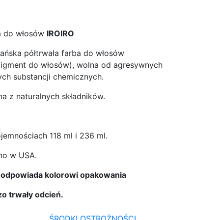
ba do włosów
IROIRO
ańska półtrwała farba do włosów
pigment do włosów), wolna od agresywnych
ych substancji chemicznych.
 z naturalnych składników.
emnościach 118 ml i 236 ml.
o w USA.
a odpowiada kolorowi opakowania
 trwały odcień.
ŚRODKI OSTROŻNOŚCI