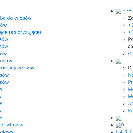
+38 
rba do włosów
Z
ków
+
ce (koloryzujące)
+3
osów
Po
osów
so
tów
O
włosów
eneracji włosów
Dl
osów
N
osów
Pr
w
Me
w
M
w
Ar
w
Ko
w
do włosów
0
 głowy
UA
RU