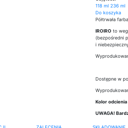
118 ml
236 ml
Do koszyka
Półtrwała far
IROIRO
to weg
(bezpośredni 
i niebezpieczn
Wyprodukowana
Dostępne w poj
Wyprodukowan
Kolor odcieni
UWAGA! Bardzo
JI
ZALECENIA
SKŁADOWANIE