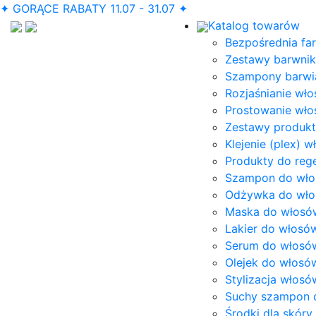
✦ GORĄCE RABATY 11.07 - 31.07 ✦
Katalog towarów
Bezpośrednia fa
Zestawy barwni
Szampony barwią
Rozjaśnianie wł
Prostowanie wł
Zestawy produk
Klejenie (plex) 
Produkty do reg
Szampon do wł
Odżywka do wł
Maska do włosó
Lakier do włosó
Serum do włosó
Olejek do włosó
Stylizacja włosó
Suchy szampon 
Środki dla skóry