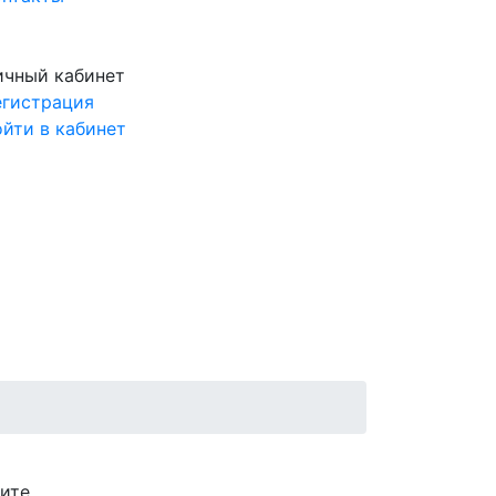
ичный кабинет
егистрация
ойти в кабинет
мите