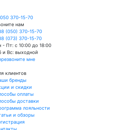
050 370-15-70
воните нам
38 (050) 370-15-70
8 (073) 370-15-70
 - Пт: с 10:00 до 18:00
б и Вс: выходной
ерезвоните мне
ля клиентов
аши бренды
кции и скидки
пособы оплаты
пособы доставки
рограмма лояльности
татьи и обзоры
егистрация
онтакты