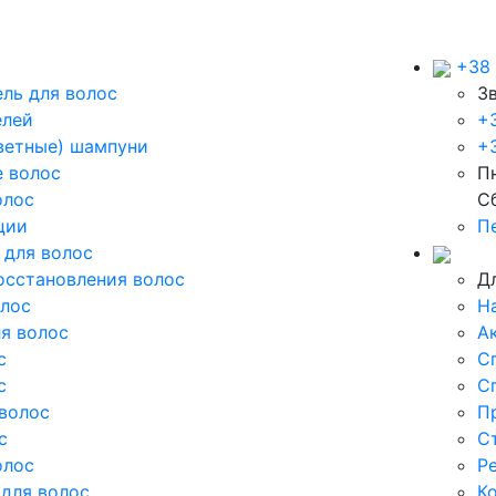
+38 
ль для волос
З
елей
+
ветные) шампуни
+3
 волос
Пн
олос
С
ции
П
 для волос
осстановления волос
Д
олос
Н
я волос
А
с
С
с
С
волос
П
с
С
олос
Р
для волос
К