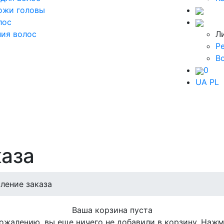
ожи головы
лос
ия волос
Л
Р
В
0
UA
PL
аза
ление заказа
Ваша корзина пуста
ожалению, вы еще ничего не добавили в корзину. Наж