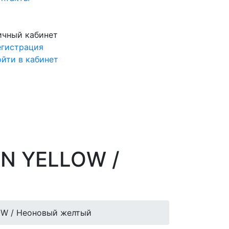
ичный кабинет
егистрация
ойти в кабинет
ON YELLOW /
OW / Неоновый желтый