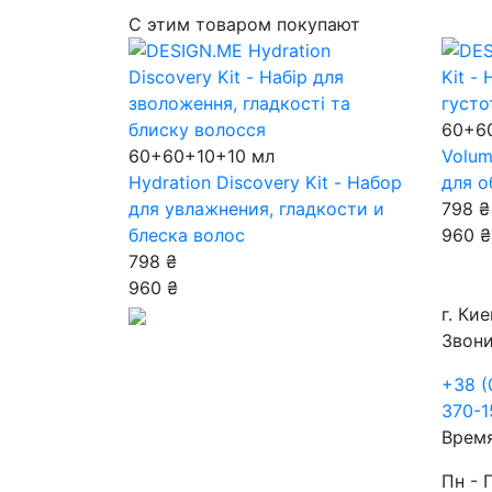
С этим товаром покупают
60+6
60+60+10+10 мл
Volum
Hydration Discovery Kit - Набор
для о
для увлажнения, гладкости и
798 ₴
блеска волос
960 ₴
798 ₴
960 ₴
г. Кие
Звони
+38 (
370-1
Врем
Пн - 