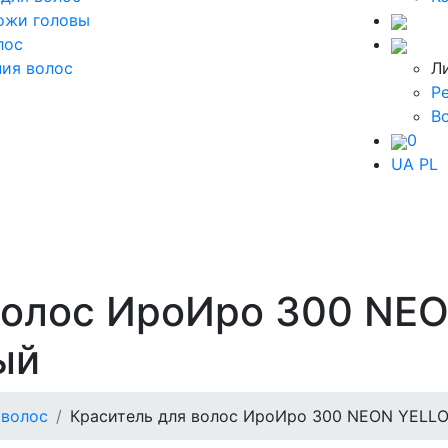
ожи головы
лос
ия волос
Л
Р
В
0
UA
PL
волос ИроИро 300 NE
ый
 волос
Краситель для волос ИроИро 300 NEON YELL