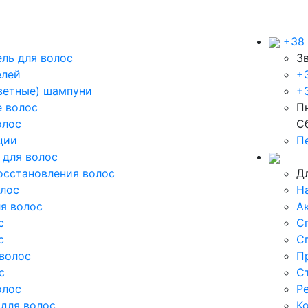
+38 
ль для волос
З
елей
+
ветные) шампуни
+3
 волос
Пн
олос
С
ции
П
 для волос
осстановления волос
Д
олос
Н
я волос
А
с
С
с
С
волос
П
с
С
олос
Р
для волос
К