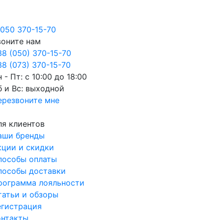
050 370-15-70
воните нам
38 (050) 370-15-70
8 (073) 370-15-70
 - Пт: с 10:00 до 18:00
б и Вс: выходной
ерезвоните мне
ля клиентов
аши бренды
кции и скидки
пособы оплаты
пособы доставки
рограмма лояльности
татьи и обзоры
егистрация
онтакты