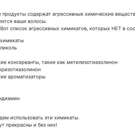
е продукты содержат агрессивные химические вещест
уются ваши волосы.
 Вот список агрессивных химикатов, которых НЕТ в сос
 химикаты
гликоль
ие консерванты, такие как метилизотиазолинон
оризотиазолинон
кие ароматизаторы
ндиамин
дем использовать эти химикаты.
т прекрасны и без них!