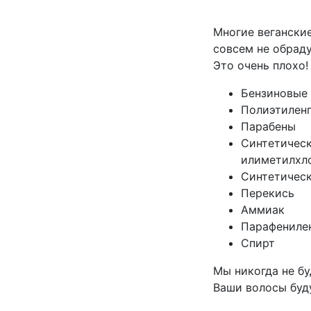
Многие вегански
совсем не обрад
Это очень плохо!
Бензиновые
Полиэтилен
Парабены
Синтетическ
илиметилхл
Синтетичес
Перекись
Аммиак
Парафениле
Спирт
Мы никогда не бу
Ваши волосы буду