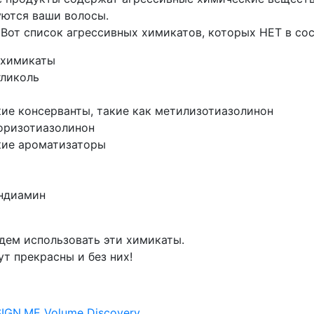
уются ваши волосы.
 Вот список агрессивных химикатов, которых НЕТ в сос
 химикаты
гликоль
ие консерванты, такие как метилизотиазолинон
оризотиазолинон
кие ароматизаторы
ндиамин
дем использовать эти химикаты.
т прекрасны и без них!