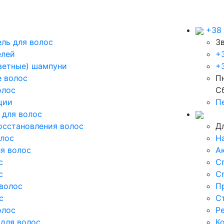
+38 
ль для волос
З
елей
+
ветные) шампуни
+3
 волос
Пн
олос
С
ции
П
 для волос
осстановления волос
Д
олос
Н
я волос
А
с
С
с
С
волос
П
с
С
олос
Р
для волос
К