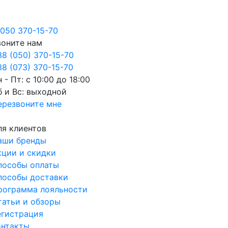
050 370-15-70
воните нам
38 (050) 370-15-70
8 (073) 370-15-70
 - Пт: с 10:00 до 18:00
б и Вс: выходной
ерезвоните мне
ля клиентов
аши бренды
кции и скидки
пособы оплаты
пособы доставки
рограмма лояльности
татьи и обзоры
егистрация
онтакты