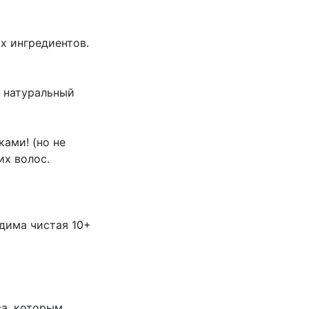
х ингредиентов.
и натуральный
ками! (но не
их волос.
одима чистая 10+
ва, которым