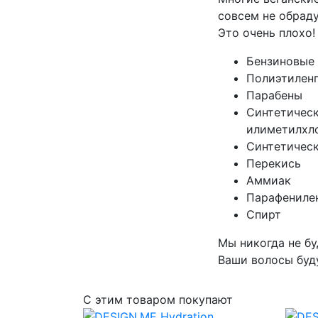
совсем не обрад
Это очень плохо!
Бензиновые
Полиэтилен
Парабены
Синтетическ
илиметилхл
Синтетичес
Перекись
Аммиак
Парафениле
Спирт
Мы никогда не бу
Ваши волосы буду
С этим товаром покупают