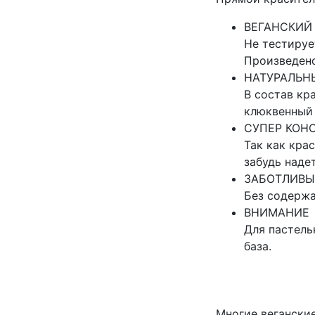
ВЕГАНСКИЙ
Не тестируе
Произведен
НАТУРАЛЬН
В состав кр
клюквенный 
СУПЕР КОН
Так как кра
забудь наде
ЗАБОТЛИВ
Без содержа
ВНИМАНИЕ
Для пастель
база.
Многие вегански