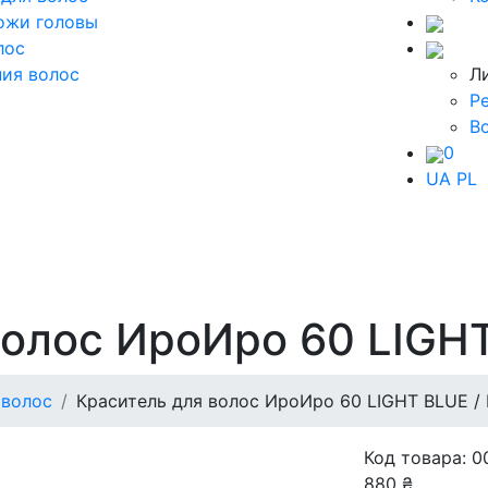
ожи головы
лос
ия волос
Л
Р
В
0
UA
PL
олос ИроИро 60 LIGHT
 волос
Краситель для волос ИроИро 60 LIGHT BLUE /
Код товара: 0
880 ₴