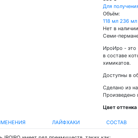
Для получени
Объём:
118 мл
236 мл
Нет в наличи
Семи-пермане
ИроИро - это
в составе кот
химикатов.
Доступны в об
Сделано из н
Произведено 
Цвет оттенка
ИМЕНЕНИЯ
ЛАЙФХАКИ
СОСТАВ
 IROIRO имеет ряд преимуществ, таких как: