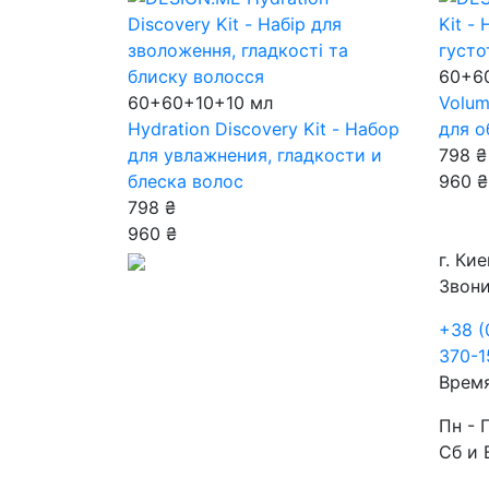
60+6
60+60+10+10 мл
Volum
Hydration Discovery Kit - Набор
для о
для увлажнения, гладкости и
798 ₴
блеска волос
960 ₴
798 ₴
960 ₴
г. Кие
Звони
+38 (
370-1
Врем
Пн - 
Сб и 