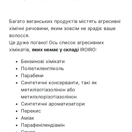
Багато веганських продуктів містять агресивні
хімічні речовини, яким зовсім не зрадіє ваше
волосся.
Це дуже погано! Ось список агресивних
хімікатів,
яких немає у складі
IROIRO:
Бензинові хімікати
Поліетиленгліколь
Парабени
Синтетичні консерванти, такі як
метилізотіазолінон або
метилхлорізотіазолінон
Синтетичні ароматизатори
Перекис
Аміак
Парафенілендіамін