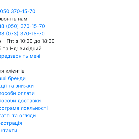
050 370-15-70
звоніть нам
38 (050) 370-15-70
8 (073) 370-15-70
 - Пт: з 10:00 до 18:00
 та Нд: вихідний
ередзвоніть мені
я клієнтів
аші бренди
ції та знижки
пособи оплати
пособи доставки
рограма лояльності
атті та огляди
еєстрація
онтакти