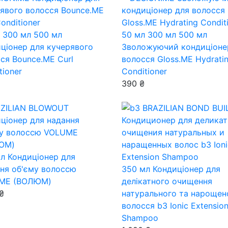
300 мл
500 мл
50 мл
300 мл
500 мл
ціонер для кучерявого
Зволожуючий кондиціоне
ся Bounce.ME Curl
волосся Gloss.ME Hydrati
tioner
Conditioner
390 ₴
мл
Кондиціонер для
ня об'єму волоссю
350 мл
Кондиціонер для
ME (ВОЛЮМ)
делікатного очищення
 ₴
натурального та нарощен
волосся b3 Ionic Extensio
Shampoo