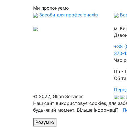
Ми пропонуємо
Засоби для професіоналів
Ба
м. Ки
Дзвон
+38 (
370-1
Час р
Пн - 
Сб та
Перед
© 2022, Glion Services
Наш сайт використовує cookies, для заб
будь-який момент. Більше інформації –
П
Розумію