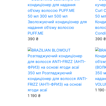
50 мл
300 мл
500 мл
50 мл
Зволожуючий кондиціонер для
Конди
надання об'єму волоссю
волос
PUFF.ME
Condi
390 ₴
390 ₴
350 мл
Розгладжуючий
350 
кондиціонер для волосся ANTI-
надан
FRIZZ (АНТІ-ФРИЗ) на основі
VOLU
ягоди асаї
1 190
1 190 ₴