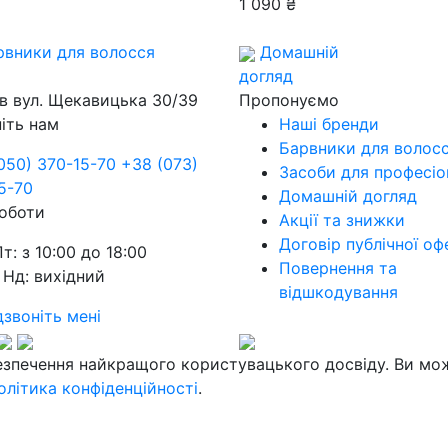
1 090 ₴
рвники для волосся
Домашній
догляд
їв
вул. Щекавицька 30/39
Пропонуємо
іть нам
Наші бренди
Барвники для волос
050) 370-15-70
+38 (073)
Засоби для професіо
5-70
Домашній догляд
оботи
Акції та знижки
Договір публічної оф
Пт: з 10:00 до 18:00
Повернення та
 Нд: вихідний
відшкодування
звоніть мені
езпечення найкращого користувацького досвіду. Ви мо
олітика конфіденційності
.