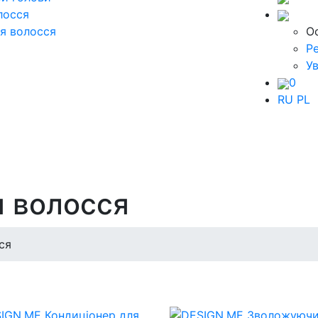
лосся
я волосся
О
Р
Ув
0
RU
PL
я волосся
ся