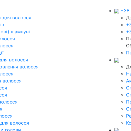
+38 
 для волосся
Д
ів
+
ові) шампуні
+3
олосся
Пн
лосся
Сб
ії
П
 для волосся
новлення волосся
Дл
лосся
Н
я волосся
Ак
сся
С
сся
С
волосся
П
я
Ст
лосся
Р
для волосся
К
ри голови