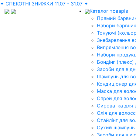
✦ СПЕКОТНІ ЗНИЖКИ 11.07 - 31.07 ✦
Каталог товарів
Прямий барвник
Набори барвник
Тонуючі (кольор
Знебарвлення в
Випрямлення во
Набори продукц
Бондінг (плекс)
Засоби для від
Шампунь для во
Кондиціонер дл
Маска для воло
Спрей для воло
Сироватка для 
Олія для волосс
Стайлінг для во
Сухий шампунь 
Засоби для шкі