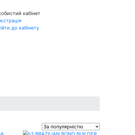
собистий кабінет
еєстрація
ійти до кабінету
Next