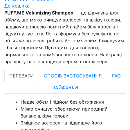
До кошика
PUFF.ME Volumizing Shampoo
— це шампунь для
об’єму, що м’яко очищує волосся та шкіру голови,
надаючи волоссю помітний підйом біля коренів і
відчутну густоту. Легка формула без сульфатів не
обтяжує волосся, робить його м’якшим, блискучим
і більш пружним. Підходить для тонкого,
нормального та комбінованого волосся. Найкраще
працює у парі з кондиціонером з тієї ж серії.
ПЕРЕВАГИ
СПОСІБ ЗАСТОСУВАННЯ
FAQ
ЛАЙФХАКИ
Надає об’єм і підйом без обтяження
М’яко очищує, зберігаючи природний
баланс шкіри голови
Зміцнює волосся та підвищує його
еластичність