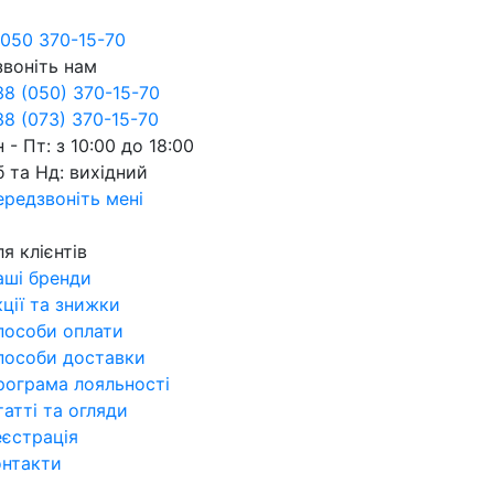
050 370-15-70
звоніть нам
38 (050) 370-15-70
8 (073) 370-15-70
 - Пт: з 10:00 до 18:00
 та Нд: вихідний
ередзвоніть мені
я клієнтів
аші бренди
ції та знижки
пособи оплати
пособи доставки
рограма лояльності
атті та огляди
еєстрація
онтакти