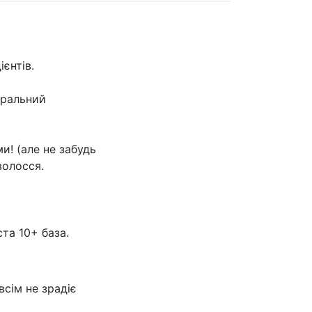
єнтів.
уральний
и! (але не забудь
волосся.
ста 10+ база.
всім не зрадіє