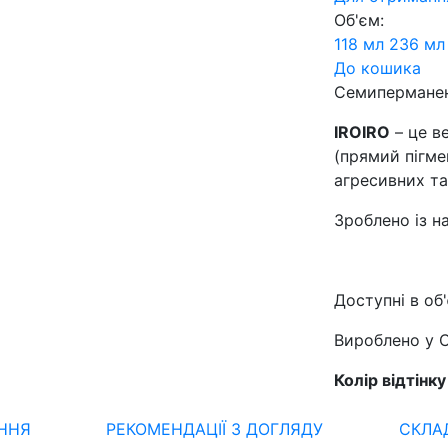
Об'єм:
118 мл
236 мл
До кошика
Семиперманен
IROIRO
– це в
(прямий пігме
агресивних та
Зроблено із на
Доступні в об'
Вироблено у 
Колір відтінк
ННЯ
РЕКОМЕНДАЦІЇ З ДОГЛЯДУ
СКЛА