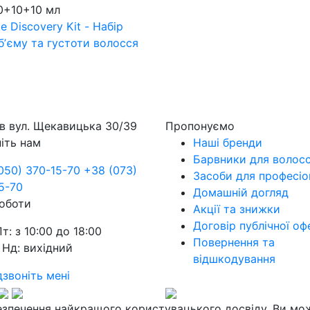
0+10+10 мл
e Discovery Kit - Набір
бʼєму та густоти волосся
їв
вул. Щекавицька 30/39
Пропонуємо
іть нам
Наші бренди
Барвники для волос
050) 370-15-70
+38 (073)
Засоби для професіо
5-70
Домашній догляд
оботи
Акції та знижки
Договір публічної оф
Пт: з 10:00 до 18:00
Повернення та
 Нд: вихідний
відшкодування
звоніть мені
езпечення найкращого користувацького досвіду. Ви мо