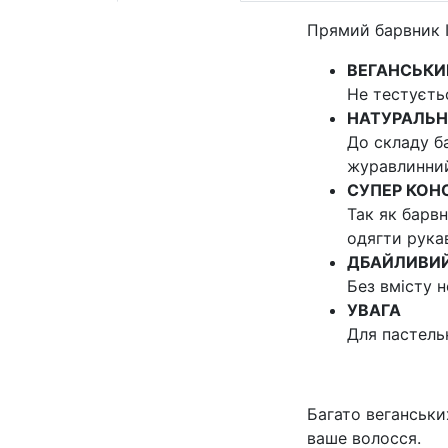
Прямий барвник I
ВЕГАНСЬКИ
Не тестуєтьс
НАТУРАЛЬНІ
До складу б
журавлинний
СУПЕР КОН
Так як барвн
одягти рука
ДБАЙЛИВИ
Без вмісту н
УВАГА
Для пастельн
Багато веганських
ваше волосся.