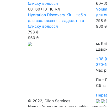
60+6
60+60+10+10 мл
Volum
Hydration Discovery Kit - Набір
для о
для зволоження, гладкості та
798 ₴
блиску волосся
960 ₴
798 ₴
960 ₴
м. Ки
Дзвон
+38 (
370-1
Час р
Пн - 
Сб та
Перед
© 2022, Glion Services
Наш сайт використовує cookies, для заб