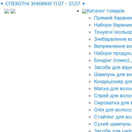
✦ СПЕКОТНІ ЗНИЖКИ 11.07 - 31.07 ✦
Каталог товарів
Прямий барвник
Набори барвник
Тонуючі (кольор
Знебарвлення в
Випрямлення во
Набори продукц
Бондінг (плекс)
Засоби для від
Шампунь для во
Кондиціонер дл
Маска для воло
Спрей для воло
Сироватка для 
Олія для волосс
Стайлінг для во
Сухий шампунь 
Засоби для шкі