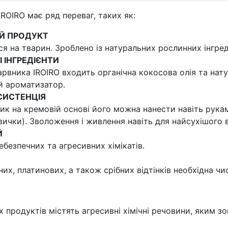
ROIRO має ряд переваг, таких як:
Й ПРОДУКТ
я на тварин. Зроблено із натуральних рослинних інгреді
 ІНГРЕДІЄНТИ
арвника IROIRO входить органічна кокосова олія та нат
 ароматизатор.
СИСТЕНЦІЯ
ик на кремовій основі його можна нанести навіть рукам
вички). Зволоження і живлення навіть для найсухішого 
Й
ебезпечних та агресивних хімікатів.
их, платинових, а також срібних відтінків необхідна чи
 продуктів містять агресивні хімічні речовини, яким зо