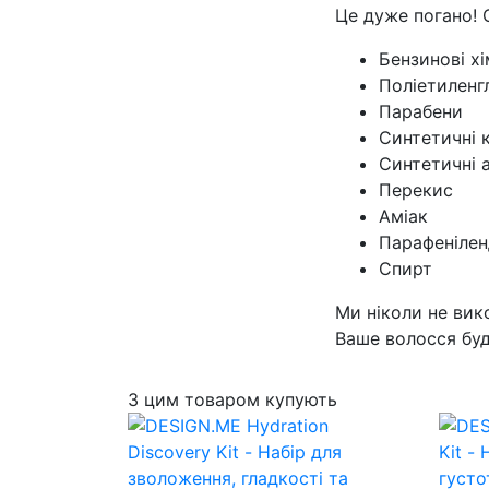
Це дуже погано! 
Бензинові хі
Поліетиленг
Парабени
Синтетичні к
Синтетичні 
Перекис
Аміак
Парафенілен
Спирт
Ми ніколи не вик
Ваше волосся буд
З цим товаром купують