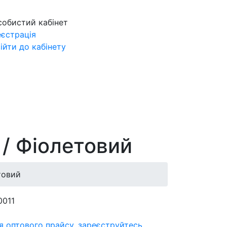
собистий кабінет
еєстрація
ійти до кабінету
 / Фіолетовий
товий
0011
я оптового прайсу,
зареєструйтесь