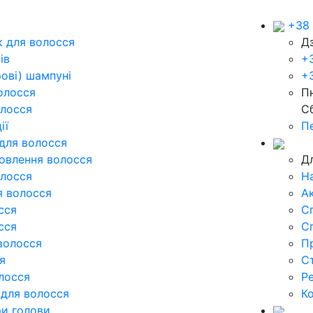
+38 
 для волосся
Д
ів
+
ові) шампуні
+3
олосся
Пн
лосся
Сб
ії
П
 для волосся
новлення волосся
Дл
лосся
Н
я волосся
Ак
сся
С
сся
С
волосся
П
я
Ст
лосся
Р
для волосся
К
ри голови