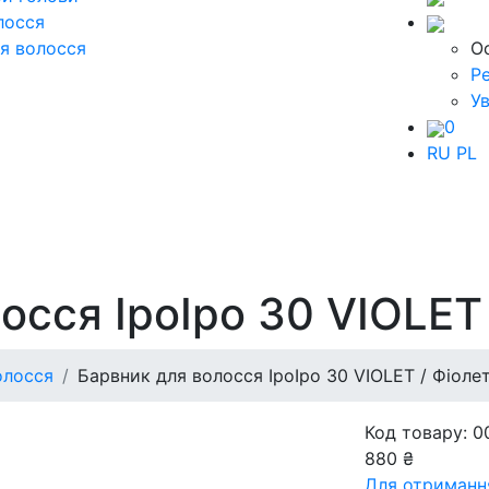
лосся
я волосся
О
Р
Ув
0
RU
PL
осся ІроІро 30 VIOLET
олосся
Барвник для волосся ІроІро 30 VIOLET / Фіоле
Код товару: 0
880 ₴
Для отриманн