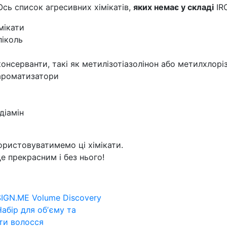
Ось список агресивних хімікатів,
яких немає у складі
IR
мікати
ліколь
онсерванти, такі як метилізотіазолінон або метилхлорі
ароматизатори
діамін
ористовуватимемо ці хімікати.
е прекрасним і без нього!